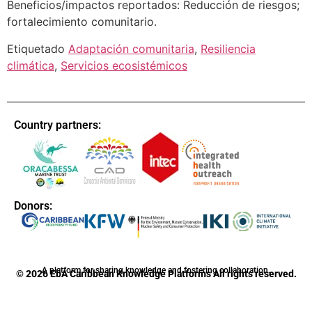
Beneficios/impactos reportados: Reducción de riesgos;
fortalecimiento comunitario.
Etiquetado
Adaptación comunitaria
,
Resiliencia
climática
,
Servicios ecosistémicos
Country partners:
Donors:
A platform for sharing knowledge and fostering collaboration.
© 2026 EbA Caribbean Knowledge Platforms All rights reserved.