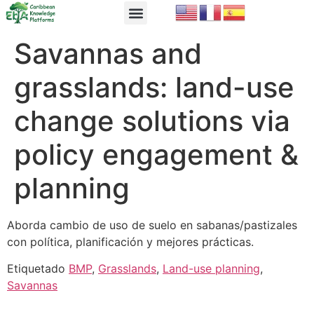
EbA Module
EbA in Practice
Savannas and
grasslands: land-use
change solutions via
policy engagement &
planning
Aborda cambio de uso de suelo en sabanas/pastizales
con política, planificación y mejores prácticas.
Etiquetado
BMP
,
Grasslands
,
Land-use planning
,
Savannas