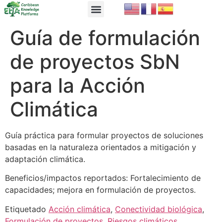
EbA Module
EbA in Practice
Guía de formulación
de proyectos SbN
para la Acción
Climática
Guía práctica para formular proyectos de soluciones
basadas en la naturaleza orientados a mitigación y
adaptación climática.
Beneficios/impactos reportados: Fortalecimiento de
capacidades; mejora en formulación de proyectos.
Etiquetado
Acción climática
,
Conectividad biológica
,
Formulación de proyectos
,
Riesgos climáticos