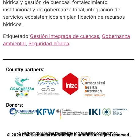
hídrica y gestión de cuencas, fortalecimiento
institucional y de gobernanza local, integración de
servicios ecosistémicos en planificación de recursos
hídricos.
Etiquetado
Gestión integrada de cuencas
,
Gobernanza
ambiental
,
Seguridad hídrica
Country partners:
Donors:
A platform for sharing knowledge and fostering collaboration.
© 2026 EbA Caribbean Knowledge Platforms All rights reserved.