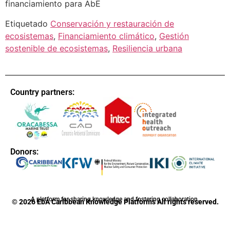
financiamiento para AbE
Etiquetado
Conservación y restauración de
ecosistemas
,
Financiamiento climático
,
Gestión
sostenible de ecosistemas
,
Resiliencia urbana
Country partners:
Donors:
A platform for sharing knowledge and fostering collaboration.
© 2026 EbA Caribbean Knowledge Platforms All rights reserved.