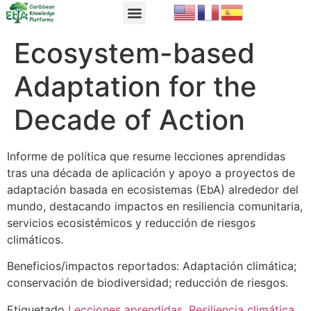
EbA Module
EbA in Practice
Ecosystem-based
Adaptation for the
Decade of Action
Informe de política que resume lecciones aprendidas
tras una década de aplicación y apoyo a proyectos de
adaptación basada en ecosistemas (EbA) alrededor del
mundo, destacando impactos en resiliencia comunitaria,
servicios ecosistémicos y reducción de riesgos
climáticos.
Beneficios/impactos reportados: Adaptación climática;
conservación de biodiversidad; reducción de riesgos.
Etiquetado
Lecciones aprendidas
,
Resiliencia climática