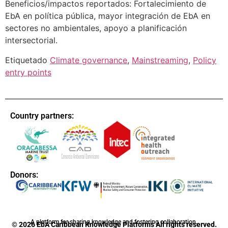
Beneficios/impactos reportados: Fortalecimiento de
EbA en política pública, mayor integración de EbA en
sectores no ambientales, apoyo a planificación
intersectorial.
Etiquetado
Climate governance
,
Mainstreaming
,
Policy
entry points
Country partners:
Donors:
A platform for sharing knowledge and fostering collaboration.
© 2026 EbA Caribbean Knowledge Platforms All rights reserved.