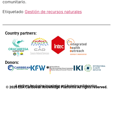
comunitario.
Etiquetado
Gestión de recursos naturales
Country partners:
Donors:
A platform for sharing knowledge and fostering collaboration.
© 2026 EbA Caribbean Knowledge Platforms All rights reserved.