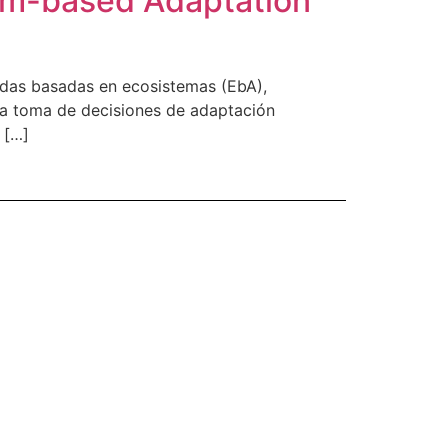
tem-based Adaptation
didas basadas en ecosistemas (EbA),
 la toma de decisiones de adaptación
 […]